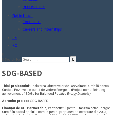
REPOSITORY
Get in touch
Contact us
Careers and Internships
EN
RO
Search for:
SDG-BASED
Titlul proiectului
: Realizarea Obiectivelor de Dezvoltare Durabilă pentru
Cartiere Pozitive din punct de vedere Energetic (Project name: Brinding
achievement of SDGs for Balanced Pos
itive Energy Districts)
Acronim proiect
: SDG-BASED
Finanțat de
CETPartnership
, Parteneriatul pentru Tranziția către Energie
Curată în cadrul apelului comun pentru propuneri de cercetare din 2023,