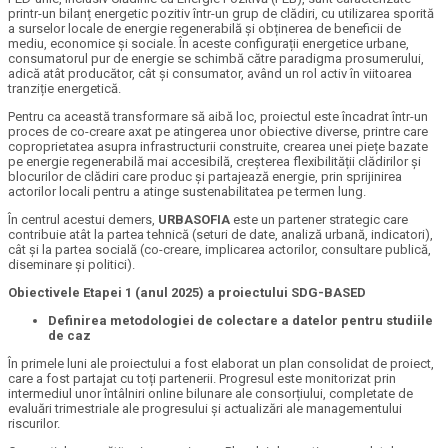
printr-un bilanț energetic pozitiv într-un grup de clădiri, cu utilizarea sporită
a surselor locale de energie regenerabilă și obținerea de beneficii de
mediu, economice și sociale. În aceste configurații energetice urbane,
consumatorul pur de energie se schimbă către paradigma prosumerului,
adică atât producător, cât și consumator, având un rol activ în viitoarea
tranziție energetică.
Pentru ca această transformare să aibă loc, proiectul este încadrat într-un
proces de co-creare axat pe atingerea unor obiective diverse, printre care
coproprietatea asupra infrastructurii construite, crearea unei piețe bazate
pe energie regenerabilă mai accesibilă, creșterea flexibilității clădirilor și
blocurilor de clădiri care produc și partajează energie, prin sprijinirea
actorilor locali pentru a atinge sustenabilitatea pe termen lung.
În centrul acestui demers,
URBASOFIA
este un partener strategic care
contribuie atât la partea tehnică (seturi de date, analiză urbană, indicatori),
cât și la partea socială (co-creare, implicarea actorilor, consultare publică,
diseminare și politici).
Obiectivele Etapei 1 (anul 2025) a proiectului SDG-BASED
Definirea metodologiei de colectare a datelor pentru studiile
de caz
În primele luni ale proiectului a fost elaborat un plan consolidat de proiect,
care a fost partajat cu toți partenerii. Progresul este monitorizat prin
intermediul unor întâlniri online bilunare ale consorțiului, completate de
evaluări trimestriale ale progresului și actualizări ale managementului
riscurilor.