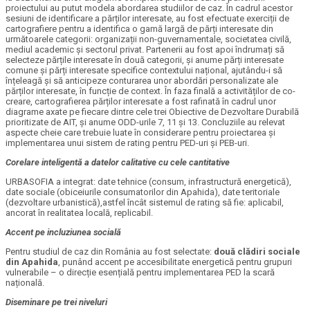
proiectului au putut modela abordarea studiilor de caz. În cadrul acestor
sesiuni de identificare a părților interesate, au fost efectuate exerciții de
cartografiere pentru a identifica o gamă largă de părți interesate din
următoarele categorii: organizații non-guvernamentale, societatea civilă,
mediul academic și sectorul privat. Partenerii au fost apoi îndrumați să
selecteze părțile interesate în două categorii, și anume părți interesate
comune și părți interesate specifice contextului național, ajutându-i să
înțeleagă și să anticipeze conturarea unor abordări personalizate ale
părților interesate, în funcție de context. În faza finală a activităților de co-
creare, cartografierea părților interesate a fost rafinată în cadrul unor
diagrame axate pe fiecare dintre cele trei Obiective de Dezvoltare Durabilă
prioritizate de AIT, și anume ODD-urile 7, 11 și 13. Concluziile au relevat
aspecte cheie care trebuie luate în considerare pentru proiectarea și
implementarea unui sistem de rating pentru PED-uri și PEB-uri.
Corelare inteligentă a datelor calitative cu cele cantitative
URBASOFIA a integrat: date tehnice (consum, infrastructură energetică),
date sociale (obiceiurile consumatorilor din Apahida), date teritoriale
(dezvoltare urbanistică),astfel încât sistemul de rating să fie: aplicabil,
ancorat în realitatea locală, replicabil.
Accent pe incluziunea socială
Pentru studiul de caz din România au fost selectate:
două clădiri sociale
din Apahida
, punând accent pe accesibilitate energetică pentru grupuri
vulnerabile – o direcție esențială pentru implementarea PED la scară
națională.
Diseminare pe trei niveluri