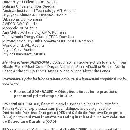
University of Palermo. UNIPA. Italia
Dalarna University. HDa. Suedia
Austrian Institute of Technology. AIT. Austria
CitySync Solution AB. CitySync. Suedia
Urbasofia. US. România
SWECO. SWE. Suedia
Monreale. CDM. Italia
Aria Metropolitană Cluj. CMA. România
Transylvania Energy Cluster. TREC. România
MirrorMission City Hub Romania M100. M100. România
Wonderland. WL. Austria
City of Graz. Austria
City of EIsenstadt. Austria
Membrii echipei URBASOFIA :
Codruț Papina, Nicoleta-Silvia Ioana, Olimpia
Nicole, Pietro Elisei, Corina Dugan, Valentina Stan, Mădălina Rosen, Adelin
Lazăr, Andrada Lupulescu, Anna Colicchio, Irina Alexandra Panait.
Prezentare a principalelor rezultate obținute și a impactului cognitiv și socio-
economic:
Proiectul SDG-BASED – Obiective atinse, bune practici și
parcursul primei etape din 2025
Proiectul
SDG-BASED,
finanțat la nivel european și derulat în România,
Italia și Austria, explorează cum pot fi definite, evaluate și scalate
Districtele Pozitive Energetic (PED)
și
Clădirile Pozitive Energetic
(PEB)
printr-un
sistem inovator de rating inspirat din Obiectivele ONU
de Dezvoltare Durabilă (ODD)
.
PED-urile, inclusiv Clădirile cu Energie Pozitivă (PEB), sunt caracterizate