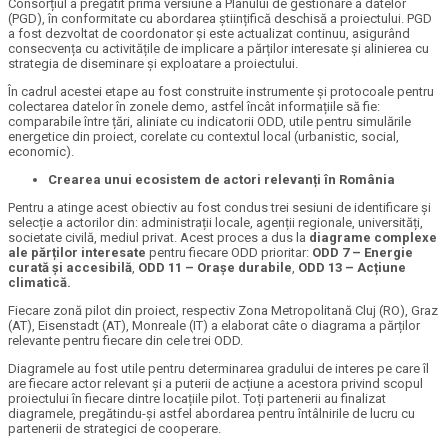
Consorțiul a pregătit prima versiune a Planului de gestionare a datelor
(PGD), în conformitate cu abordarea științifică deschisă a proiectului. PGD
a fost dezvoltat de coordonator și este actualizat continuu, asigurând
consecvența cu activitățile de implicare a părților interesate și alinierea cu
strategia de diseminare și exploatare a proiectului.
În cadrul acestei etape au fost construite instrumente și protocoale pentru
colectarea datelor în zonele demo, astfel încât informațiile să fie:
comparabile între țări, aliniate cu indicatorii ODD, utile pentru simulările
energetice din proiect, corelate cu contextul local (urbanistic, social,
economic).
Crearea unui ecosistem de actori relevanți în România
Pentru a atinge acest obiectiv au fost condus trei sesiuni de identificare și
selecție a actorilor din: administrații locale, agenții regionale, universități,
societate civilă, mediul privat. Acest proces a dus la
diagrame complexe
ale părților interesate
pentru fiecare ODD prioritar:
ODD 7 – Energie
curată și accesibilă
,
ODD 11 – Orașe durabile
,
ODD 13 – Acțiune
climatică.
Fiecare zonă pilot din proiect, respectiv Zona Metropolitană Cluj (RO), Graz
(AT), Eisenstadt (AT), Monreale (IT) a elaborat câte o diagrama a părților
relevante pentru fiecare din cele trei ODD.
Diagramele au fost utile pentru determinarea gradului de interes pe care îl
are fiecare actor relevant și a puterii de acțiune a acestora privind scopul
proiectului în fiecare dintre locațiile pilot. Toți partenerii au finalizat
diagramele, pregătindu-și astfel abordarea pentru întâlnirile de lucru cu
partenerii de strategici de cooperare.