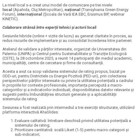
La nivel local s-a creat unui model de comunicare pe trei nivele:
local
(Apahida, Cluj Metropolitan),
național
(Transylvania Green Energy
Forum),
internațional
(Școala de Vară IEA EBC, Erasmus BIP, webinar
KINETIC).
Colaborare strânsă între experții tehnici și actorii locali
Sesiunile hibride (online + vizite de lucru) au generat claritate în proces, au
redus riscurile de implementare și au consolidat încrederea între parteneri.
Atelierul de validare a părților interesate, organizat de Universitatea din
Palermo (UNIPA) și Centrul pentru Sustenabilitate și Tranziție Ecologică
(CSTE), la 28 octombrie 2025, a reunit 14 participanți din mediul academic,
municipalități, centre de cercetare și firme de consultanță.
Acesta a avut ca scop validarea sistemului de rating propus, bazat pe
ODD-uri, pentru Districtele cu Energie Pozitivă (PED-uri), prin colectarea
perspectivelor părților interesate cu privire la utilitatea potențială a cadrului
în propriile lor contexte profesionale, importanța percepută a macro-
categoriilor și a indicatorilor individuali, disponibilitatea datelor relevante și
sugestii pentru îmbunătățirea structurii generale și a aplicabilității
sistemului de rating.
Sesiunea a fost realizată prin intermediul a trei exerciții structurate, utilizând
platforma interactivă AhaSlides:
Evaluare calitativă: întrebare deschisă privind utilitatea potențială a
sistemului de rating;
Prioritizare cantitativă: scală Likert (1-5) pentru macro-categorii și
sub-indicatori;