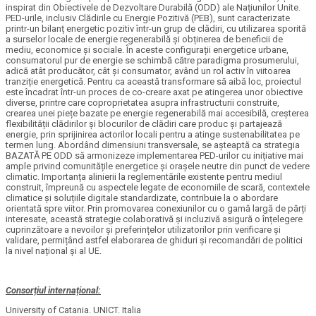
inspirat din Obiectivele de Dezvoltare Durabilă (ODD) ale Națiunilor Unite.
PED-urile, inclusiv Clădirile cu Energie Pozitivă (PEB), sunt caracterizate
printr-un bilanț energetic pozitiv într-un grup de clădiri, cu utilizarea sporită
a surselor locale de energie regenerabilă și obținerea de beneficii de
mediu, economice și sociale. În aceste configurații energetice urbane,
consumatorul pur de energie se schimbă către paradigma prosumerului,
adică atât producător, cât și consumator, având un rol activ în viitoarea
tranziție energetică. Pentru ca această transformare să aibă loc, proiectul
este încadrat într-un proces de co-creare axat pe atingerea unor obiective
diverse, printre care coproprietatea asupra infrastructurii construite,
crearea unei piețe bazate pe energie regenerabilă mai accesibilă, creșterea
flexibilității clădirilor și blocurilor de clădiri care produc și partajează
energie, prin sprijinirea actorilor locali pentru a atinge sustenabilitatea pe
termen lung. Abordând dimensiuni transversale, se așteaptă ca strategia
BAZATĂ PE ODD să armonizeze implementarea PED-urilor cu inițiative mai
ample privind comunitățile energetice și orașele neutre din punct de vedere
climatic. Importanța alinierii la reglementările existente pentru mediul
construit, împreună cu aspectele legate de economiile de scară, contextele
climatice și soluțiile digitale standardizate, contribuie la o abordare
orientată spre viitor. Prin promovarea conexiunilor cu o gamă largă de părți
interesate, această strategie colaborativă și incluzivă asigură o înțelegere
cuprinzătoare a nevoilor și preferințelor utilizatorilor prin verificare și
validare, permițând astfel elaborarea de ghiduri și recomandări de politici
la nivel național și al UE.
Consorțiul internațional:
University of Catania. UNICT. Italia