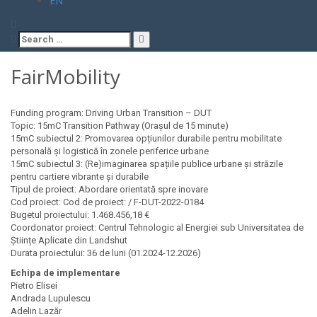
EN
Search
for:
FairMobility
Funding program: Driving Urban Transition – DUT
Topic: 15mC Transition Pathway (Orașul de 15 minute)
15mC subiectul 2: Promovarea opțiunilor durabile pentru mobilitate
personală și logistică în zonele periferice urbane
15mC subiectul 3: (Re)imaginarea spațiile publice urbane și străzile
pentru cartiere vibrante și durabile
Tipul de proiect: Abordare orientată spre inovare
Cod proiect: Cod de proiect: / F-DUT-2022-0184
Bugetul proiectului: 1.468.456,18 €
Coordonator proiect: Centrul Tehnologic al Energiei sub Universitatea de
Științe Aplicate din Landshut
Durata proiectului: 36 de luni (01.2024-12.2026)
Echipa de implementare
Pietro Elisei
Andrada Lupulescu
Adelin Lazăr