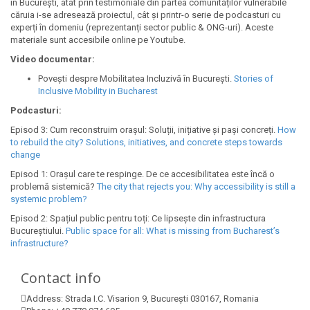
în București, atât prin testimoniale din partea comunităților vulnerabile
căruia i-se adresează proiectul, cât și printr-o serie de podcasturi cu
experți în domeniu (reprezentanți sector public & ONG-uri). Aceste
materiale sunt accesibile online pe Youtube.
Video documentar:
Povești despre Mobilitatea Incluzivă în București.
Stories of
Inclusive Mobility in Bucharest
Podcasturi:
Episod 3: Cum reconstruim orașul: Soluții, inițiative și pași concreți.
How
to rebuild the city? Solutions, initiatives, and concrete steps towards
change
Episod 1: Orașul care te respinge. De ce accesibilitatea este încă o
problemă sistemică?
The city that rejects you: Why accessibility is still a
systemic problem?
Episod 2: Spațiul public pentru toți: Ce lipsește din infrastructura
Bucureștiului.
Public space for all: What is missing from Bucharest’s
infrastructure?
Contact info
Address:
Strada I.C. Visarion 9, București 030167, Romania