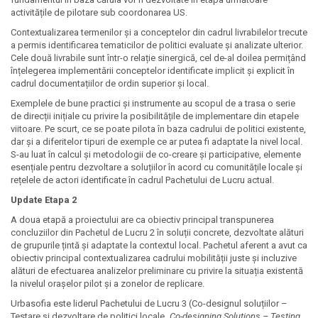
activitățile de pilotare sub coordonarea US.
Contextualizarea termenilor și a conceptelor din cadrul livrabilelor trecute
a permis identificarea tematicilor de politici evaluate și analizate ulterior.
Cele două livrabile sunt într-o relație sinergică, cel de-al doilea permițând
înțelegerea implementării conceptelor identificate implicit și explicit în
cadrul documentațiilor de ordin superior și local.
Exemplele de bune practici și instrumente au scopul de a trasa o serie
de direcții inițiale cu privire la posibilitățile de implementare din etapele
viitoare. Pe scurt, ce se poate pilota în baza cadrului de politici existente,
dar și a diferitelor tipuri de exemple ce ar putea fi adaptate la nivel local.
S-au luat în calcul și metodologii de co-creare și participative, elemente
esențiale pentru dezvoltare a soluțiilor în acord cu comunitățile locale și
rețelele de actori identificate în cadrul Pachetului de Lucru actual.
Update Etapa 2
A doua etapă a proiectului are ca obiectiv principal transpunerea
concluziilor din Pachetul de Lucru 2 în soluții concrete, dezvoltate alături
de grupurile țintă și adaptate la contextul local. Pachetul aferent a avut ca
obiectiv principal contextualizarea cadrului mobilității juste și incluzive
alături de efectuarea analizelor preliminare cu privire la situația existentă
la nivelul orașelor pilot și a zonelor de replicare.
Urbasofia este liderul Pachetului de Lucru 3 (Co-designul soluțiilor –
Testare și dezvoltare de politici locale
„Co-designing Solutions – Testing