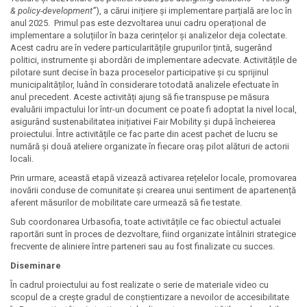
& policy-development”
), a cărui inițiere și implementare parțială are loc în
anul 2025. Primul pas este dezvoltarea unui cadru operațional de
implementare a soluțiilor în baza cerințelor și analizelor deja colectate.
Acest cadru are în vedere particularitățile grupurilor țintă, sugerând
politici, instrumente și abordări de implementare adecvate. Activitățile de
pilotare sunt decise în baza proceselor participative și cu sprijinul
municipalităților, luând în considerare totodată analizele efectuate în
anul precedent. Aceste activități ajung să fie transpuse pe măsura
evaluării impactului lor într-un document ce poate fi adoptat la nivel local,
asigurând sustenabilitatea inițiativei Fair Mobility și după încheierea
proiectului. Între activitățile ce fac parte din acest pachet de lucru se
numără și două ateliere organizate în fiecare oraș pilot alături de actorii
locali.
Prin urmare, această etapă vizează activarea rețelelor locale, promovarea
inovării conduse de comunitate și crearea unui sentiment de apartenență
aferent măsurilor de mobilitate care urmează să fie testate.
Sub coordonarea Urbasofia, toate activitățile ce fac obiectul actualei
raportări sunt în proces de dezvoltare, fiind organizate întâlniri strategice
frecvente de aliniere între parteneri sau au fost finalizate cu succes.
Diseminare
În cadrul proiectului au fost realizate o serie de materiale video cu
scopul de a crește gradul de conștientizare a nevoilor de accesibilitate