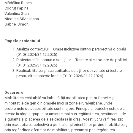
Mădălina Rusen
Codruț Papina
Valentina Stan
Nicoleta Silvia Ioana
Gabriel Simon
Etapele proiectului
Analiza contextului – Orașe incluzive dintr-o perspectivă globală
(01.03.2024/31.12.2025)
Proiectarea în comun a soluțiilor – Testare și elaborare de politici
(01.01.2025/31.12.2026)
Replicabilitatea și scalabilitatea soluțiilor dezvoltate și testate
pentru alte contexte locale (01.01.2026/31.12.2026)
Descriere
Mobilitatea echitabilă va îmbunătăți mobilitatea pentru femeile și
minoritățile de gen din orașele mici și zonele rural-urbane, unde
problemele de accesibilitate sunt majore. Principalul obiectiv este de a
crește în rângul grupurilor amintite mai sus legitimitatea, sentimentul de
siguranță și plăcerea de a se deplasa în oraș. Acest lucru va fi realizat
prin readaptarea colectivă a politicilor și orientărilor privind mobilitatea și
prin regândirea ofertelor de mobilitate, precum și prin regândirea