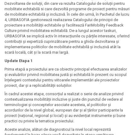
Dezvoltarea de soluții, din care va rezulta Catalogului de soluții pentru
mobilitate echitabilă si care dezvoltă programe de proiect pentru măsuri
de mobilitate echitabilă și incluzivă. În cele din urmă, în Pachetul de lucru
4, URBASOFIA gestionează realiazarea Catalogului de principii de
proiectare a mobilității echitabile și facilitează FariMobility Feedback
Culture privind mobilitatea echitabilă. De-a lungul acestor taskuri,
URBASOFIA se implică activ în interacțiunile cu părțile interesate, oferind
contribuții și expertiză cuprinzătoare pentru a ghida dezvoltarea și
implementarea politicilor de mobilitate echitabilă și incluzivă atât la
scară locală, cât și la scară mai largă.
Update Etapa 1
Prima etapă a proiectului are ca obiectiv principal efectuarea analizelor
și evaluărilor privind mobilitatea justă și echitabilă în prezent cu scopul
înțelegerii contextului pentru viitoarele implementări ale proiectelor
proiect, dar și a replicabilității soluțiilor.
În cadrul acestei etape, consorțiul a realizat o serie de analize privind
contextualizarea mobilității incluzive și juste din punctul de vedere al
terminologiei și conceptelor asociate acesteia, al politicilor și
acordurilor de la nivel global, european dar și al țărilor participante la
proiect (național, regional și local) și au evidențiat instrumente și bune
practici cu privire la tematica proiectului.
Aceste analize, alături de diagnosticul la nivel local reprezintă
fundamentul în baza căruia vor fi dezvoltate în etapa următoare