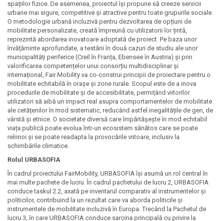
spațiilor fizice. De asemenea, proiectul își propune să creeze servicii
urbane mai sigure, competitive și atractive pentru toate grupurile sociale.
O metodologie urbană incluzivă pentru dezvoltarea de opțiuni de
mobilitate personalizate, creată împreună cu utilizatorii lor țintă,
reprezintă abordarea inovatoare adoptată de proiect. Pe baza unor
învățăminte aprofundate, a testării în două cazuri de studiu ale unor
municipalități periferice (Creil în Franța, Ebensee în Austria) și prin
valorificarea competențelor unui consorțiu multidisciplinar și
internațional, Fair Mobility va co-construi principii de proiectare pentru o
mobilitate echitabilă în orașe și zone rurale. Scopul este de a inova
procedurile de mobilitate și de accesibilitate, permițând viitorilor
utilizatori să aibă un impact real asupra comportamentelor de mobilitate
ale cetățenilor în mod sistematic, reducând astfel inegalitățile de gen, de
vârstă și etnice. O societate diversă care împărtășește în mod echitabil
viața publică poate evolua într-un ecosistem sănătos care se poate
reînnoi și se poate readapta la provocările viitoare, inclusiv la
schimbările climatice.
Rolul URBASOFIA
În cadrul proiectului FairMobility, URBASOFIA își asumă un rol central în
mai multe pachete de lucru. În cadrul pachetului de lucru 2, URBASOFIA
conduce taskul 2.2, axată pe inventarul comparativ al instrumentelor și
politicilor, contribuind la un rezultat care va aborda politicile și
instrumentele de mobilitate incluzivă în Europa. Trecând la Pachetul de
lucru 3, în care URBASOFIA conduce sarcina principală cu privire la