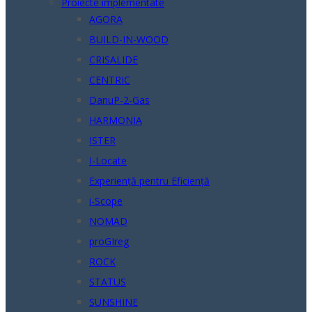
Proiecte implementate
AGORA
BUILD-IN-WOOD
CRISALIDE
CENTRIC
DanuP-2-Gas
HARMONIA
ISTER
I-Locate
Experiență pentru Eficiență
i-Scope
NOMAD
proGIreg
ROCK
STATUS
SUNSHINE