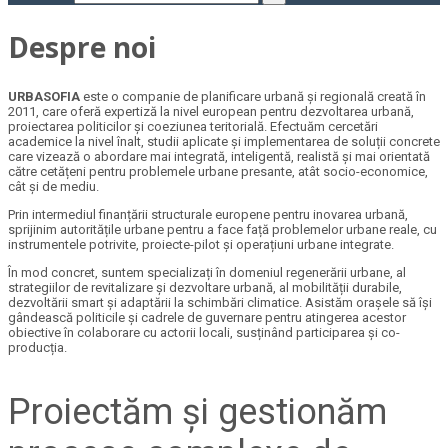
Despre noi
URBASOFIA
este o companie de planificare urbană și regională creată în
2011, care oferă expertiză la nivel european pentru dezvoltarea urbană,
proiectarea politicilor și coeziunea teritorială. Efectuăm cercetări
academice la nivel înalt, studii aplicate și implementarea de soluții concrete
care vizează o abordare mai integrată, inteligentă, realistă și mai orientată
către cetățeni pentru problemele urbane presante, atât socio-economice,
cât și de mediu.
Prin intermediul finanțării structurale europene pentru inovarea urbană,
sprijinim autoritățile urbane pentru a face față problemelor urbane reale, cu
instrumentele potrivite, proiecte-pilot și operațiuni urbane integrate.
În mod concret, suntem specializați în domeniul regenerării urbane, al
strategiilor de revitalizare și dezvoltare urbană, al mobilității durabile,
dezvoltării smart și adaptării la schimbări climatice. Asistăm orașele să își
gândească politicile și cadrele de guvernare pentru atingerea acestor
obiective în colaborare cu actorii locali, susținând participarea și co-
producția.
Proiectăm și gestionăm