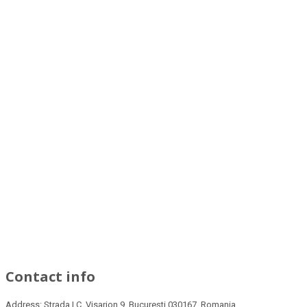
Contact info
Address:
Strada I.C. Visarion 9, București 030167, Romania