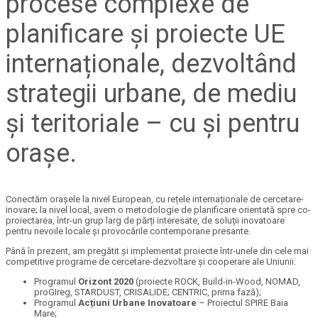
procese complexe de
planificare și proiecte UE
internaționale, dezvoltând
strategii urbane, de mediu
și teritoriale – cu și pentru
orașe.
Conectăm orașele la nivel European, cu rețele internaționale de cercetare-
inovare; la nivel local, avem o metodologie de planificare orientată spre co-
proiectarea, într-un grup larg de părți interesate, de soluții inovatoare
pentru nevoile locale și provocările contemporane presante.
Până în prezent, am pregătit și implementat proiecte într-unele din cele mai
competitive programe de cercetare-dezvoltare și cooperare ale Uniunii:
Programul
Orizont 2020
(proiecte ROCK, Build-in-Wood, NOMAD,
proGIreg, STARDUST, CRISALIDE; CENTRIC, prima fază);
Programul
Acțiuni Urbane Inovatoare
– Proiectul SPIRE Baia
Mare;