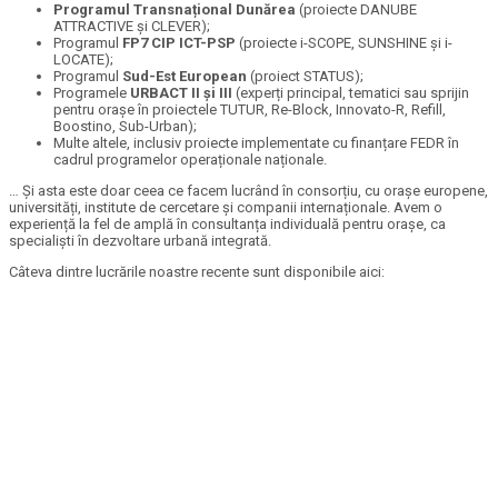
Programul Transnațional Dunărea
(proiecte DANUBE
ATTRACTIVE și CLEVER);
Programul
FP7 CIP ICT-PSP
(proiecte i-SCOPE, SUNSHINE și i-
LOCATE);
Programul
Sud-Est European
(proiect STATUS);
Programele
URBACT II și III
(experți principal, tematici sau sprijin
pentru orașe în proiectele TUTUR, Re-Block, Innovato-R, Refill,
Boostino, Sub-Urban);
Multe altele, inclusiv proiecte implementate cu finanțare FEDR în
cadrul programelor operaționale naționale.
… Și asta este doar ceea ce facem lucrând în consorțiu, cu orașe europene,
universități, institute de cercetare și companii internaționale. Avem o
experiență la fel de amplă în consultanța individuală pentru orașe, ca
specialiști în dezvoltare urbană integrată.
Câteva dintre lucrările noastre recente sunt disponibile aici: