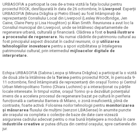
URBASOFIA a participat la cea de-a treia vizită la fața locului pentru
proiectul ROCK, desfășurată în data de 26 octombrie, în
Liverpool
. Experții
URBASOFIA (Miruna Drăghia și Pietro Elisei) au fost întâmpinați de
reprezentanții Consiliului Local din Liverpool (Lesley Woodbridge, Jen
Caine, Claire Perry și Lisa Houghton) și Alan Smith. Reuniunea a avut loc la
Consiliul municipal din Liverpool, unde se întâlnesc departamentele de
regenerare urbană, culturală și financiară. Clădirea a fost
o bună ilustrare
a procesului de regenerare.
Nu numai clădirile de patrimoniu cultural au
fost principalul aspect discutat în cadrul reuniunii, ci și
utilizarea
tehnologiilor inovatoare
pentru a spori vizibilitatea și înțelegerea
patrimoniului cultural, prin intermediul
mijloacelor digitale de
interpretare.
Echipa URBASOFIA (Sabina Leopa și Miruna Drăghia) a participat la o vizită
de două zile la întâlnirea de la
Torino
pentru proiectul ROCK, în perioada 9-
11 octombrie, fiind întâmpinată de reprezentanți din orașul Torino și Centrul
Urban Metropolitano Torino (Chiara Luchinni) și a interacționat cu părțile
locale interesate. În timpul vizitei, orașul Torino și-a dezvăluit potențialul
imens de a accelera procesul de regenerare bazat pe cultură în periferia
funcțională a cartierului Barriera di Milano, o zonă insuficientă, plină de
contraste, foarte activă. Folosirea noilor tehnologii pentru
monitorizarea
și măsurarea
fluxului de mulțimi (senzori LBASense) în anumite puncte
ale orașului va completa o colecție de baze de date care vizează
asigurarea cadrului adecvat pentru o mai bună înțelegere a modului în care
industriile creative
ar putea difuza din centrul orașului, spre cartierele din
jur.