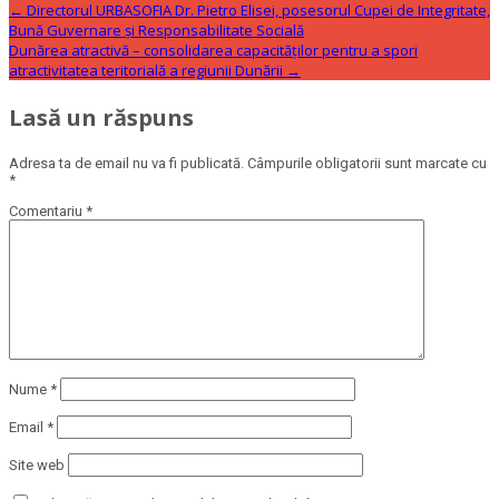
←
Directorul URBASOFIA Dr. Pietro Elisei, posesorul Cupei de Integritate,
Bună Guvernare și Responsabilitate Socială
Dunărea atractivă – consolidarea capacităților pentru a spori
atractivitatea teritorială a regiunii Dunării
→
Lasă un răspuns
Adresa ta de email nu va fi publicată.
Câmpurile obligatorii sunt marcate cu
*
Comentariu
*
Nume
*
Email
*
Site web