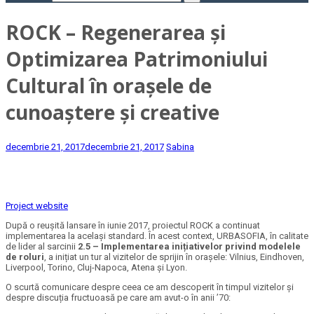
ROCK – Regenerarea și
Optimizarea Patrimoniului
Cultural în orașele de
cunoaștere și creative
decembrie 21, 2017
decembrie 21, 2017
Sabina
Project website
După o reușită lansare în iunie 2017, proiectul ROCK a continuat
implementarea la același standard. În acest context, URBASOFIA, în calitate
de lider al sarcinii
2.5 – Implementarea inițiativelor privind modelele
de roluri
, a inițiat un tur al vizitelor de sprijin în orașele: Vilnius, Eindhoven,
Liverpool, Torino, Cluj-Napoca, Atena și Lyon.
O scurtă comunicare despre ceea ce am descoperit în timpul vizitelor și
despre discuția fructuoasă pe care am avut-o în anii ’70: