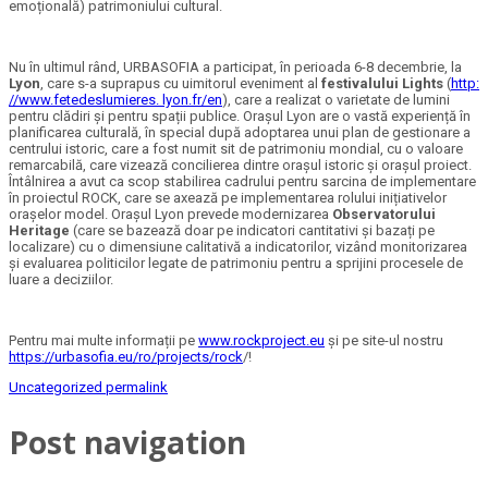
emoțională) patrimoniului cultural.
Nu în ultimul rând, URBASOFIA a participat, în perioada 6-8 decembrie, la
Lyon
, care s-a suprapus cu uimitorul eveniment al
festivalului Lights
(
http:
//www.fetedeslumieres. lyon.fr/en
), care a realizat o varietate de lumini
pentru clădiri și pentru spații publice. Orașul Lyon are o vastă experiență în
planificarea culturală, în special după adoptarea unui plan de gestionare a
centrului istoric, care a fost numit sit de patrimoniu mondial, cu o valoare
remarcabilă, care vizează concilierea dintre orașul istoric și orașul proiect.
Întâlnirea a avut ca scop stabilirea cadrului pentru sarcina de implementare
în proiectul ROCK, care se axează pe implementarea rolului inițiativelor
orașelor model. Orașul Lyon prevede modernizarea
Observatorului
Heritage
(care se bazează doar pe indicatori cantitativi și bazați pe
localizare) cu o dimensiune calitativă a indicatorilor, vizând monitorizarea
și evaluarea politicilor legate de patrimoniu pentru a sprijini procesele de
luare a deciziilor.
Pentru mai multe informații pe
www.rockproject.eu
și pe site-ul nostru
https://urbasofia.eu/ro/projects/rock
/!
Uncategorized
permalink
Post navigation