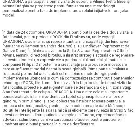
URBASOFIA a participat la prima vizită de suport la Vilnius. Pietro Elisei și
Miruna Drăghia se pregătesc pentru furnizarea unei metodologii
personalizate pentru faza de implementare a rolului inițiativelor orașelor
model.
În data de 24 octombrie, URBASOFIA a participat la cea de-a doua vizită la
fața locului, pentru proiectul ROCK din
Eindhoven
, unde experții
URBASOFIA s-au întâlnit cu reprezentanți ai municipalității din Eindhoven
(Marianne Willemsen și Sandra de Bres) și TU Eindhoven (reprezentat de
Gamze Dane). Întâlnirea a avut loc la Strijp-S Urban Regeneration Office.
Alwin Beernink, directorul biroului, a ilustrat strategia actuală de regenerare
a acestui domeniu, o expresie vie a patrimoniului material și imaterial al
companiei Philips. O moștenire a creativității și a produselor inovatoare
care au influențat modul de trai la scară globală. Prima parte a întâlnirii a
fost axată pe modul de a stabili cel mai bine o metodologie pentru
implementarea ulterioară și cum să contextualizeze contribuția partenerilor
tehnologici ROCK, fiind urmată de o vizită la fața locului. În timpul vizitei la
fața locului, proiectele „inteligente” care se desfășoară deja în zona Strijp
S au fost testate de echipa URBASOFIA. Una dintre cele mai importante
considerații ale întâlnirii evidențiază faptul că principiile serviciilor de
gândire, în primul rând, și apoi colectarea datelor necesare pentru a le
proiecta și operaționaliza, pentru a evita colectarea de date fără scop.
Soluțiile inteligente la scară mică
și eficiente care rulează în Strijp S fac
acest cartier unul dintre puținele exemple din Europa, experimentând cu
adevărat schimbarea care va caracteriza orașele noastre europene în
următorii ani: o bună practică în curs de desfășurare.