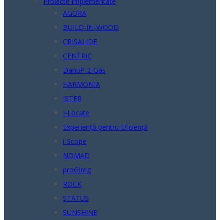
Proiecte implementate
AGORA
BUILD-IN-WOOD
CRISALIDE
CENTRIC
DanuP-2-Gas
HARMONIA
ISTER
I-Locate
Experiență pentru Eficiență
i-Scope
NOMAD
proGIreg
ROCK
STATUS
SUNSHINE