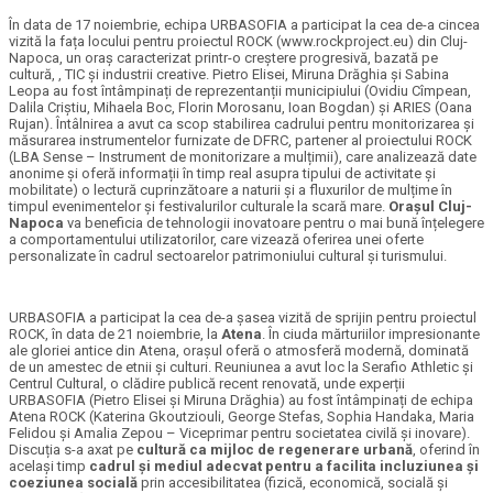
În data de 17 noiembrie, echipa URBASOFIA a participat la cea de-a cincea
vizită la fața locului pentru proiectul ROCK (www.rockproject.eu) din Cluj-
Napoca, un oraș caracterizat printr-o creștere progresivă, bazată pe
cultură, , TIC și industrii creative. Pietro Elisei, Miruna Drăghia și Sabina
Leopa au fost întâmpinați de reprezentanții municipiului (Ovidiu Cîmpean,
Dalila Criștiu, Mihaela Boc, Florin Morosanu, Ioan Bogdan) și ARIES (Oana
Rujan). Întâlnirea a avut ca scop stabilirea cadrului pentru monitorizarea și
măsurarea instrumentelor furnizate de DFRC, partener al proiectului ROCK
(LBA Sense – Instrument de monitorizare a mulțimii), care analizează date
anonime și oferă informații în timp real asupra tipului de activitate și
mobilitate) o lectură cuprinzătoare a naturii și a fluxurilor de mulțime în
timpul evenimentelor și festivalurilor culturale la scară mare.
Orașul Cluj-
Napoca
va beneficia de tehnologii inovatoare pentru o mai bună înțelegere
a comportamentului utilizatorilor, care vizează oferirea unei oferte
personalizate în cadrul sectoarelor patrimoniului cultural și turismului.
URBASOFIA a participat la cea de-a șasea vizită de sprijin pentru proiectul
ROCK, în data de 21 noiembrie, la
Atena
. În ciuda mărturiilor impresionante
ale gloriei antice din Atena, orașul oferă o atmosferă modernă, dominată
de un amestec de etnii și culturi. Reuniunea a avut loc la Serafio Athletic și
Centrul Cultural, o clădire publică recent renovată, unde experții
URBASOFIA (Pietro Elisei și Miruna Drăghia) au fost întâmpinați de echipa
Atena ROCK (Katerina Gkoutziouli, George Stefas, Sophia Handaka, Maria
Felidou și Amalia Zepou – Viceprimar pentru societatea civilă și inovare).
Discuția s-a axat pe
cultură ca mijloc de regenerare urbană
, oferind în
același timp
cadrul și mediul adecvat pentru a facilita incluziunea și
coeziunea socială
prin accesibilitatea (fizică, economică, socială și